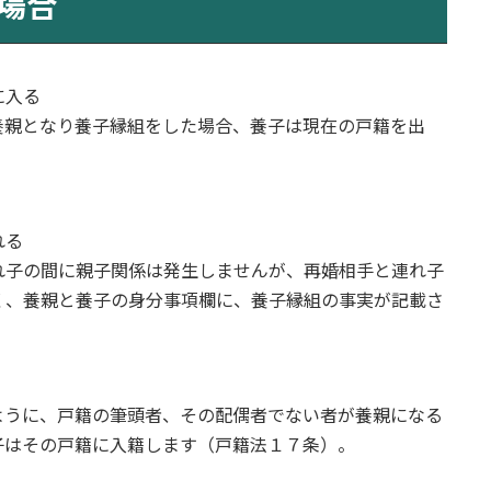
場合
に入る
養親となり養子縁組をした場合、養子は現在の戸籍を出
れる
れ子の間に親子関係は発生しませんが、再婚相手と連れ子
く、養親と養子の身分事項欄に、養子縁組の事実が記載さ
ように、戸籍の筆頭者、その配偶者でない者が養親になる
子はその戸籍に入籍します（戸籍法１７条）。