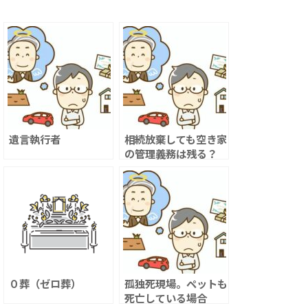
遺言執行者
相続放棄しても空き家
の管理義務は残る？
０葬（ゼロ葬）
孤独死現場。ペットも
死亡している場合