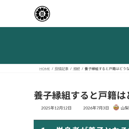
コ
ナ
ン
ビ
テ
ゲ
ン
ー
ツ
シ
へ
ョ
ス
ン
キ
に
ッ
移
プ
動
HOME
投稿記事
相続
養子縁組すると戸籍はどう
養子縁組すると戸籍は
最
2025年12月12日
2026年7月3日
山梨
終
更
新