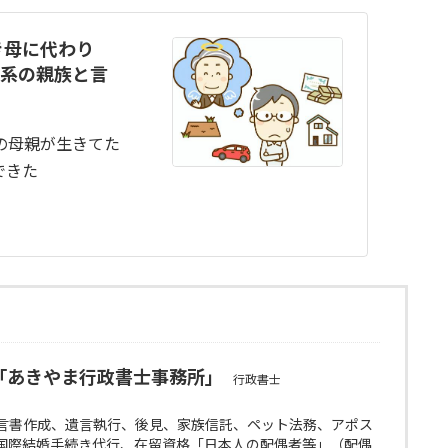
き母に代わり
直系の親族と言
の母親が生きてた
できた
「あきやま行政書士事務所」
行政書士
言書作成、遺言執行、後見、家族信託、ペット法務、アポス
国際結婚手続き代行、在留資格「日本人の配偶者等」（配偶