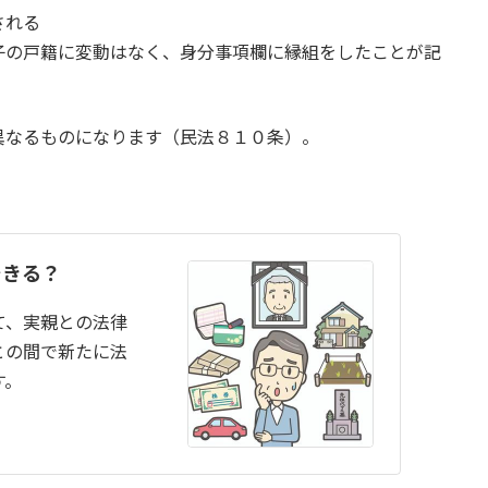
される
子の戸籍に変動はなく、身分事項欄に縁組をしたことが記
異なるものになります（民法８１０条）。
できる？
て、実親との法律
との間で新たに法
す。