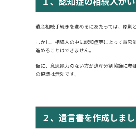
１、認知症の相続人がい
日
時
:
遺産相続手続きを進めるにあたっては、原則
しかし、相続人の中に認知症等によって意思
進めることはできません。
仮に、意思能力のない方が遺産分割協議に参
の協議は無効です
。
２、遺言書を作成しまし