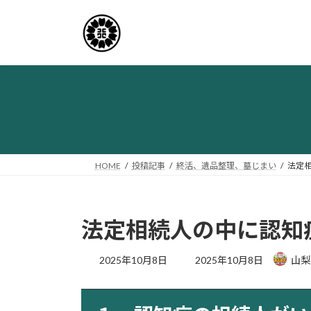
コ
ナ
ン
ビ
テ
ゲ
ン
ー
ツ
シ
へ
ョ
ス
ン
キ
に
ッ
移
プ
動
HOME
投稿記事
終活、遺品整理、墓じまい
法定
法定相続人の中に認知
最
2025年10月8日
2025年10月8日
山梨
終
更
新