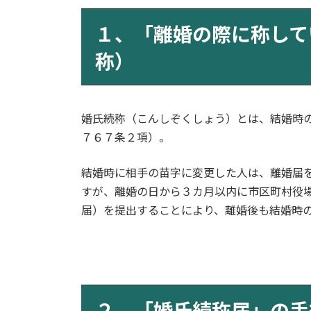
更
新
１、「離婚の際に称して
日
時
称）
:
婚氏続称（こんしぞくしょう）とは、結婚時
７６７条２項）。
結婚時に相手の苗字に変更した人は、離婚届
すが、離婚の日から３カ月以内に市区町村役
届）を提出することにより、離婚後も結婚時
２、「
婚氏続称
届」の手