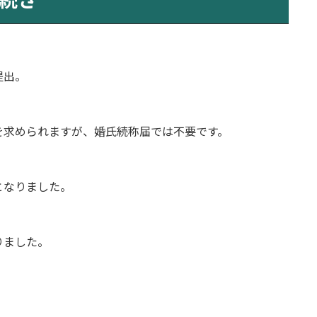
提出。
を求められますが、婚氏続称届では不要です。
となりました。
りました。