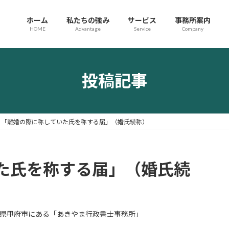
ホーム
私たちの強み
サービス
事務所案内
HOME
Advantage
Service
Company
投稿記事
「離婚の際に称していた氏を称する届」（婚氏続称）
た氏を称する届」（婚氏続
県甲府市にある「あきやま行政書士事務所」