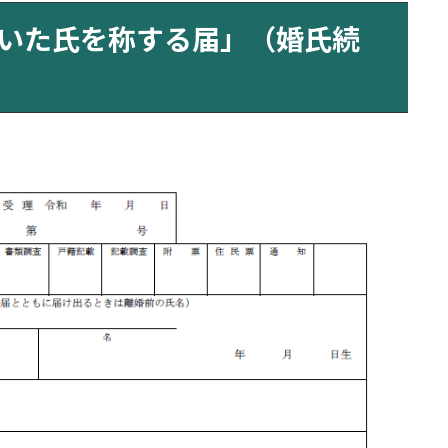
いた氏を称する届」（婚氏続