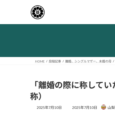
コ
ナ
ン
ビ
テ
ゲ
ン
ー
ツ
シ
へ
ョ
ス
ン
キ
に
ッ
移
プ
動
HOME
投稿記事
離婚、シングルマザー、未婚の母
「離婚の際に称してい
称）
最
2025年7月10日
2025年7月10日
山梨
終