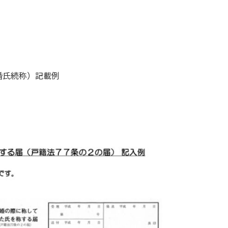
。
婚氏続称）記載例