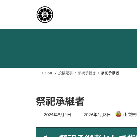
コ
ナ
ン
ビ
テ
ゲ
ン
ー
ツ
シ
へ
ョ
ス
ン
キ
に
ッ
移
プ
動
HOME
投稿記事
相続手続き
祭祀承継者
祭祀承継者
最
2024年9月4日
2026年1月3日
山梨県
終
更
新