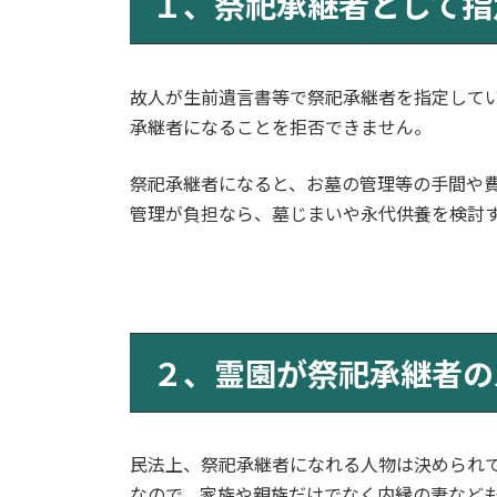
１、祭祀承継者として指
日
時
:
故人が生前遺言書等で祭祀承継者を指定して
承継者になることを拒否できません。
祭祀承継者になると、お墓の管理等の手間や
管理が負担なら、墓じまいや永代供養を検討
２、霊園が祭祀承継者の
民法上、祭祀承継者になれる人物は決められ
なので、家族や親族だけでなく内縁の妻など