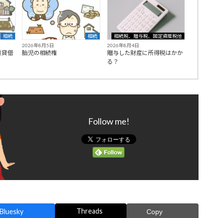
相続
相続
相続税、贈与税、固定資産税他
2026年8月5日
2026年8月4日
賃貸借
胎児の相続権
贈与した財産に所得税はかか
る？
Follow me!
Threads
Bluesky
Copy