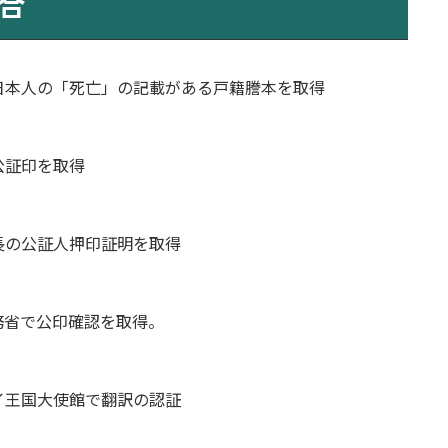
合
日本人の「死亡」の記載がある戸籍謄本を取得
公証印を取得
長の公証人押印証明を取得
務省で公印確認を取得。
イ王国大使館で翻訳の認証