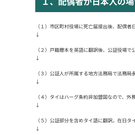
１、配偶者が日本人の場
日
時
:
（１）市区町村役場に死亡届提出後、配偶者
↓
（２）戸籍謄本を英語に翻訳後、公証役場で
↓
（３）公証人が所属する地方法務局で法務局
↓
（４）タイはハーグ条約非加盟国なので、外
↓
（５）公証部分を含めタイ語に翻訳。在日タ
↓