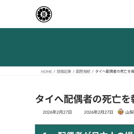
コ
ナ
ン
ビ
テ
ゲ
ン
ー
ツ
シ
へ
ョ
ス
ン
キ
に
ッ
移
プ
動
HOME
投稿記事
国際相続
タイへ配偶者の死亡を
タイへ配偶者の死亡を
最
2026年2月27日
2026年2月27日
山梨
終
更
新