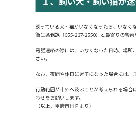
１、飼い犬・飼い猫が迷
日
時
:
飼っている犬・猫がいなくなったら、いなく
衛生薬務課（055-237-2550）と最寄りの
電話連絡の際には、いなくなった日時、場所
さい。
なお、夜間や休日に迷子になった場合には、
行動範囲が市外へ及ぶことが考えられる場合
わせをお願いします。
（以上、
甲府市ＨＰ
より）