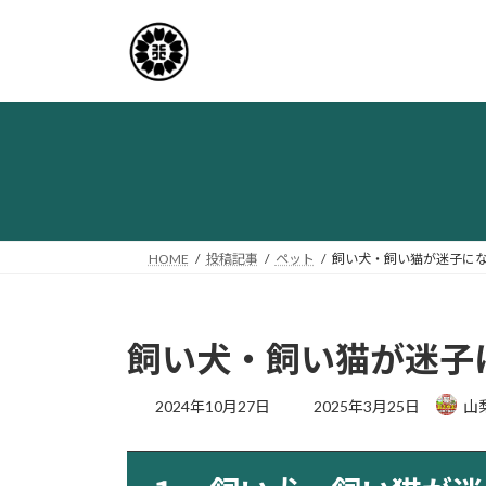
コ
ナ
ン
ビ
テ
ゲ
ン
ー
ツ
シ
へ
ョ
ス
ン
キ
に
ッ
移
プ
動
HOME
投稿記事
ペット
飼い犬・飼い猫が迷子に
飼い犬・飼い猫が迷子
最
2024年10月27日
2025年3月25日
山
終
更
新