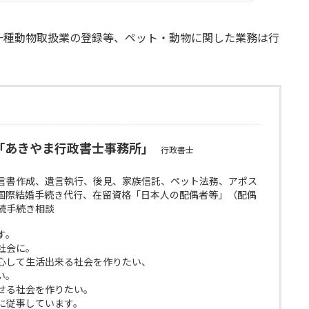
一種動物取扱業の登録等、ペット・動物に関した業務は行
「あきやま行政書士事務所」
行政書士
言書作成、遺言執行、後見、家族信託、ペット法務、アポス
国際結婚手続き代行、在留資格「日本人の配偶者等」（配偶
続手続き相談
す。
社会に。
心して生活出来る社会を作りたい、
い。
せる社会を作りたい。
に従事しています。