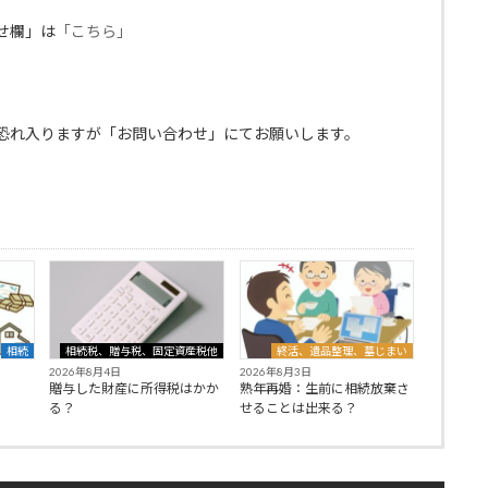
せ欄」は
「こちら」
恐れ入りますが「お問い合わせ」にてお願いします。
相続
相続税、贈与税、固定資産税他
終活、遺品整理、墓じまい
2026年8月4日
2026年8月3日
贈与した財産に所得税はかか
熟年再婚：生前に相続放棄さ
る？
せることは出来る？