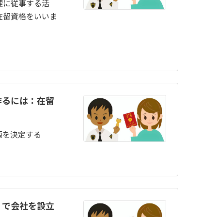
理に従事する活
在留資格をいいま
作るには：在留
項を決定する
」で会社を設立