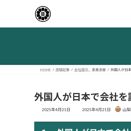
コ
ナ
ン
ビ
テ
ゲ
ン
ー
ツ
シ
へ
ョ
ス
ン
キ
に
ッ
移
プ
動
HOME
投稿記事
会社設立、事業承継
外国人が日
外国人が日本で会社を
最
2025年4月21日
2025年4月21日
山梨
終
更
新