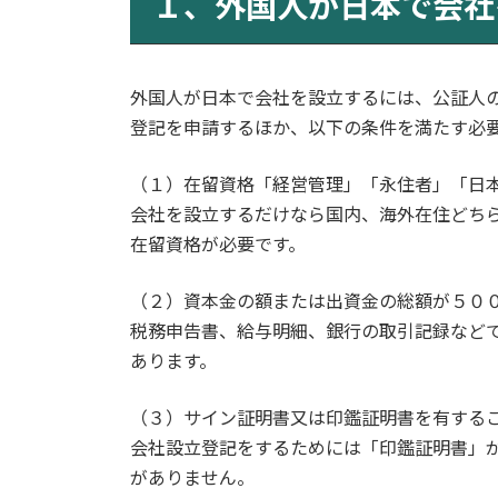
１、外国人が日本で会社
日
時
:
外国人が日本で会社を設立するには、公証人
登記を申請するほか、以下の条件を満たす必
（１）在留資格「経営管理」「永住者」「日
会社を設立するだけなら国内、海外在住どち
在留資格が必要です。
（２）資本金の額または出資金の総額が５０
税務申告書、給与明細、銀行の取引記録など
あります。
（３）サイン証明書又は印鑑証明書を有する
会社設立登記をするためには「印鑑証明書」
がありません。