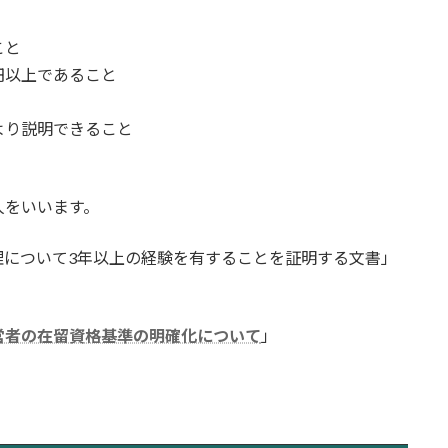
こと
円以上であること
より説明できること
人をいいます。
理について3年以上の経験を有することを証明する文書」
営者の在留資格基準の明確化について
」