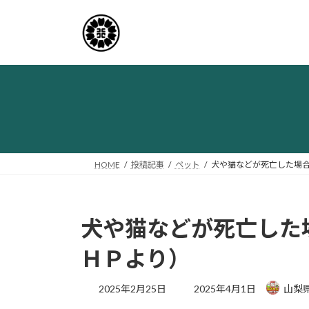
コ
ナ
ン
ビ
テ
ゲ
ン
ー
ツ
シ
へ
ョ
ス
ン
キ
に
ッ
移
プ
動
HOME
投稿記事
ペット
犬や猫などが死亡した場
犬や猫などが死亡した
ＨＰより）
最
2025年2月25日
2025年4月1日
山梨
終