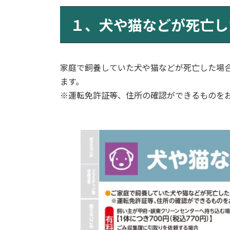
更
新
１、犬や猫などが死亡し
日
時
:
家庭で飼養していた犬や猫などが死亡した場
ます。
※運転免許証等、住所の確認ができるものを